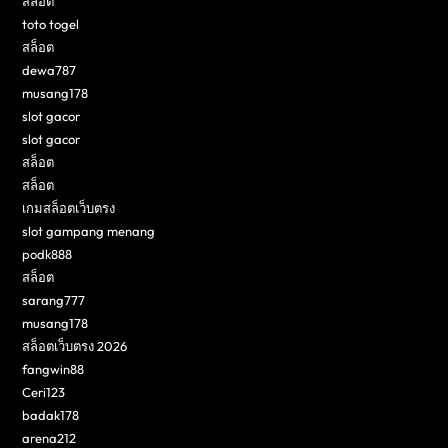
สล็อต
toto togel
สล็อต
dewa787
musang178
slot gacor
slot gacor
สล็อต
สล็อต
เกมสล็อตเว็บตรง
slot gampang menang
podk888
สล็อต
sarang777
musang178
สล็อตเว็บตรง 2026
fangwin88
Ceri123
badak178
arena212