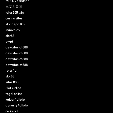
MPO777 daftar
스포츠중계
lotus365 win
casino sites
slot depo 10k
indo2play
slot88
yy4d
dewataslot888
dewataslot888
dewataslot888
dewataslot888
total4d
slot88
situs 888
Slot Online
togel online
kaisar4dtoto
dynasty4dtoto
ceria777