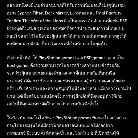
แล้ว แต่ยังคงมีเกมจำนวนมากที่ได้รับความนิยมจนถึงปัจจุบัน เกม
อย่าง Syphon Filter: Dark Mirror, Lumines และ Final Fantasy
Tactics: The War of the Lions ถือเป็นเกมระดับตำนานที่แฟน PSP
ยังคงพูดถึงเสมอ จุดเด่นของ PSP คือการนำประสบการณ์เกมแบบ
คอนโซลมาไว้ในมือของผู้เล่น ทำให้สามารถเล่นเกมคุณภาพสูงได้
ทุกที่ทุกเวลา ซึ่งถือเป็นนวัตกรรมที่ล้ำหน้ามากในยุคนั้น
อีกสิ่งหนึ่งที่ทำให้ PlayStation games และ PSP games กลายเป็น
Best games คือความสามารถในการสร้างความทรงจำร่วมกัน
ระหว่างผู้เล่น หลายคนยังจำช่วงเวลาที่เล่นเกมกับเพื่อนหรือ
ครอบครัวได้อย่างชัดเจน เกมแข่งรถ เกมต่อสู้ หรือเกมผจญภัยต่าง
สร้างเสียงหัวเราะและความสนุกที่ไม่มีวันจางหาย แม้เวลาจะผ่านไป
นาน แต่เมื่อกลับมาเล่นอีกครั้ง ความรู้สึกเดิมก็ยังคงอยู่ ทำให้เกม
เหล่านี้มีคุณค่าทางจิตใจมากกว่าความบันเทิงทั่วไป
ในปัจจุบัน เทคโนโลยีของ PlayStation games พัฒนาไปอย่างก้าว
กระโดด เกมรุ่นใหม่มีกราฟิกสมจริงจนแทบแยกไม่ออกจาก
ภาพยนตร์ มีระบบ AI ที่ฉลาดขึ้น และโลกในเกมที่เปิดกว้างให้