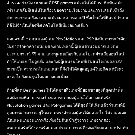
สำรวจอย่างอิสระ ขณะที่ PSP games แม้จะไม่ได้มีกราฟิกทันสมัย
เท่า แต่กลับมีเสน่ห์ในเรื่องของความเรียบง่ายและการเล่นที่เข้าถึง
ง่าย หลายเกมยังคงสนุกแม้จะผ่านมาหลายปี ซึ่งเป็นสิ่งที่พิสูจน์ว่าเกม
ที่ดีไม่จำเป็นต้องพึ่งเทคโนโลยีเพียงอย่างเดียว
นอกจากนี้ ชุมชนของผู้เล่น PlayStation และ PSP ยังมีบทบาทสำคัญ
ในการรักษาความนิยมของเกมเหล่านี้ ผู้เล่นจำนวนมากแบ่งปัน
ประสบการณ์ รีวิวเกม และพูดคุยเกี่ยวกับเกมโปรดผ่านสื่อออนไลน์
ทำให้เกมเก่าไม่ถูกลืม และยังมีผู้เล่นรุ่นใหม่ที่เริ่มสนใจเกมคลาสสิ
กมากขึ้น ความรักในเกมเหล่านี้จึงไม่ได้หยุดอยู่แค่ในอดีต แต่ยังคง
ส่งต่อไปยังคนรุ่นใหม่อย่างต่อเนื่อง
ท้ายที่สุด Best games ไม่ได้หมายถึงเกมที่มียอดขายสูงที่สุดเท่านั้น
แต่คือเกมที่สามารถสร้างผลกระทบต่อผู้เล่นได้อย่างแท้จริง
PlayStation games และ PSP games ได้พิสูจน์ให้เห็นแล้วว่าเกมที่มี
คุณภาพสามารถอยู่ในความทรงจำของผู้คนได้ตลอดไป ไม่ว่าคุณจะ
เป็นแฟนเกมรุ่นเก่าหรือเพิ่งเริ่มต้นเข้าสู่วงการ เกมจากสอง
แพลตฟอร์มนี้ยังคงพร้อมมอบประสบการณ์ที่ยอดเยี่ยมและน่าประทับ