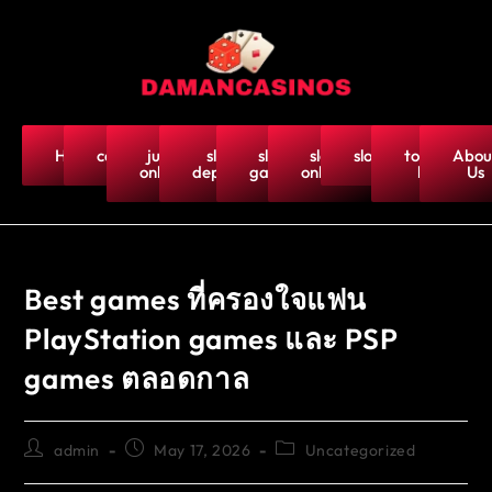
Home
casino
judi
slot
slot
slot
slot5000
togel-
Abou
online
deposit
gacor
online
hk
Us
Best games ที่ครองใจแฟน
PlayStation games และ PSP
games ตลอดกาล
admin
May 17, 2026
Uncategorized