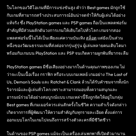
ในโลกของวิดีโอเกมที่มีการแข่งขันสูง คำว่า Best games มักถูกใช้
กับเกมที่สามารถสร้างประสบการณ์อันน่าจดจำให้กับผู้เล่นได้อย่าง
แท้จริง ซึ่ง PlayStation games และ PSP games ถือเป็นแพลตฟอร์ม
สำคัญที่มีส่วนผลักดันวงการเกมให้เติบโตไปทั่วโลก เกมจากสอง
แพลตฟอร์มนี้ไม่ได้เป็นเพียงแค่ความบันเทิง
สล็อต
แต่ยังเป็นส่วน
หนึ่งของวัฒนธรรมเกมที่ส่งต่อจากรุ่นสู่รุ่น ผู้เล่นหลายคนเติบโตมา
พร้อมกับเกมบน PlayStation และ PSP จนเกิดความผูกพันที่ยากจะลืม
PlayStation games มีชื่อเสียงอย่างมากในด้านคุณภาพของเกม ไม่
ว่าจะเป็นเนื้อเรื่อง กราฟิก หรือระบบเกมเพลย์ เกมอย่าง The Last of
Us, Demon’s Souls และ Ratchet & Clank ล้วนได้รับคำชมจากทั้งนัก
วิจารณ์และผู้เล่นทั่วโลก เพราะสามารถมอบทั้งความสนุกและ
อารมณ์ร่วมได้อย่างสมบูรณ์แบบ เกมเหล่านี้จึงถูกจัดให้อยู่ในกลุ่ม
Best games ที่เกมเมอร์ควรเล่นสักครั้งในชีวิต ความสำเร็จดังกล่าว
เกิดจากการที่ผู้พัฒนาให้ความสำคัญกับทุกรายละเอียด ตั้งแต่การ
ออกแบบโลกในเกมไปจนถึงการสร้างตัวละครที่มีชีวิตชีวา
ในด้านของ PSP games แม้จะเป็นเครื่องเล่นพกพาที่เปิดตัวมานาน