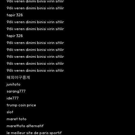
96lı veren dinimi binisi virin sitilir
96lı veren dinimi binisi virin sitilir
tapir 328
96lı veren dinimi binisi virin sitilir
96lı veren dinimi binisi virin sitilir
tapir 328
96lı veren dinimi binisi virin sitilir
96lı veren dinimi binisi virin sitilir
96lı veren dinimi binisi virin sitilir
96lı veren dinimi binisi virin sitilir
96lı veren dinimi binisi virin sitilir
해외야구중계
junitoto
sarang777
ide777
trump coin price
slot
maret toto
marettoto alternatif
le meilleur site de paris sportif