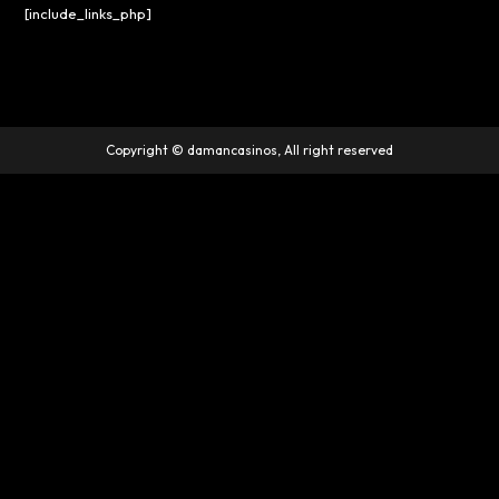
[include_links_php]
Copyright © damancasinos, All right reserved