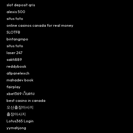
slot deposit qris
alexis 500
situs toto
online casinos canada for real money
SLOTFB
bintangmpo
situs toto
laser 247
sakti889
reddybook
allpanelexch
mahadev book
fairplay
xbet369 เว็บตรง
best casino in canada
오산출장마사지
출장마사지
Lotus365 Login
yymahjong