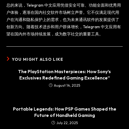
总的来说，Telegram 中文应用凭借安全可靠、功能全面和优秀用
户体验，逐渐在国内社交软件市场树立声誉。它不仅满足现代用
户在沟通和隐私保护上的需求，也为未来通讯软件的发展提供了
创新方向。随着技术进步和用户群体增长，Telegram 中文应用有
望在国内外市场持续发展，成为数字社交的重要工具。
YOU MIGHT ALSO LIKE
The PlayStation Masterpieces: How Sony’s
Exclusives Redefined Gaming Excellence”
August 14, 2025
Portable Legends: How PSP Games Shaped the
Future of Handheld Gaming
July 22, 2025