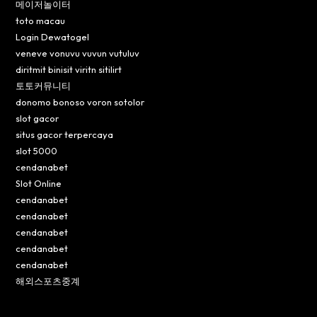
메이저놀이터
toto macau
Login Dewatogel
veneve vonuvu vuvun vutuluv
diritmit binisit viritn sitilirt
토토커뮤니티
donomo bonoso voron sotolor
slot gacor
situs gacor terpercaya
slot 5000
cendanabet
Slot Online
cendanabet
cendanabet
cendanabet
cendanabet
cendanabet
해외스포츠중계