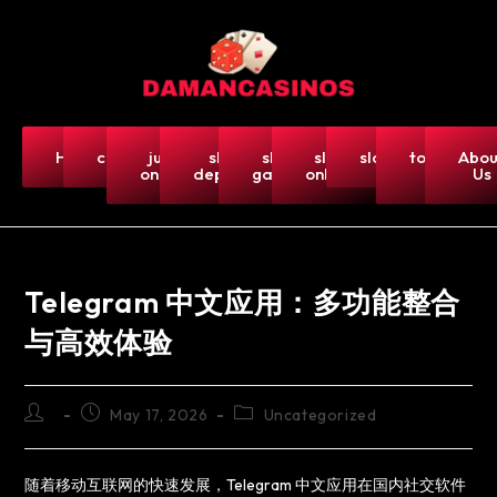
Home
casino
judi
slot
slot
slot
slot5000
togel-
Abou
online
deposit
gacor
online
hk
Us
Telegram 中文应用：多功能整合
与高效体验
May 17, 2026
Uncategorized
随着移动互联网的快速发展，Telegram 中文应用在国内社交软件