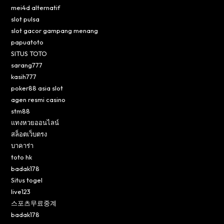
mei4d alternatif
slot pulsa
slot gacor gampang menang
papuatoto
SITUS TOTO
sarang777
kasih777
poker88 asia slot
agen resmi casino
stm88
แทงหวยออนไลน์
สล็อตเว็บตรง
บาคาร่า
toto hk
badak178
Situs togel
live123
스포츠무료중계
badak178