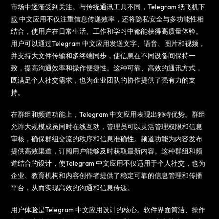
市场中逐渐受到关注。与传统通讯工具不同，Telegram
纸飞机下
载
中文应用不仅注重信息传递效率，还将隐私安全与多功能性相
结合，使用户在日常生活、工作和学习中都能获得高质量体验。
用户可以通过Telegram 中文应用发送文字、语音、图片和视频，
并支持大文件传输和多终端同步，使信息在不同设备间保持一
致，提高沟通效率和操作便捷性。这种可靠、高效的通讯方式，
既满足个人社交需求，也为企业团队的协作提供了强有力的支
持。
在群组和频道功能上，Telegram 中文应用表现出独特优势。群组
允许大规模成员同时在线互动，管理员可以灵活管理权限和信息
审核，确保群组交流的秩序和信息准确性。频道功能为内容发布
提供高效渠道，订阅用户能够及时获取最新内容。这种群组和频
道结合的设计，使Telegram 中文应用不仅适用于个人社交，也为
企业、教育机构和内容创作者提供了稳定可靠的信息管理和传播
平台，从而实现高效的沟通和信息传递。
用户体验是Telegram 中文应用设计的核心。软件界面简洁、操作