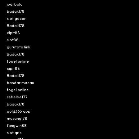
judi bola
badak178
slot gacor
Badak178
cipit88
slot88
gurutoto link
Badak178
togel online
cipit88
Badak178
bandar macau
togel online
rebelbet77
badak178
gold365 app
musang178
fangwin88
slot qris