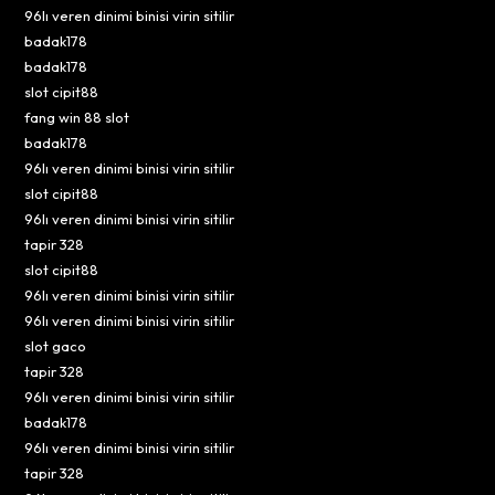
96lı veren dinimi binisi virin sitilir
badak178
badak178
slot cipit88
fang win 88 slot
badak178
96lı veren dinimi binisi virin sitilir
slot cipit88
96lı veren dinimi binisi virin sitilir
tapir 328
slot cipit88
96lı veren dinimi binisi virin sitilir
96lı veren dinimi binisi virin sitilir
slot gaco
tapir 328
96lı veren dinimi binisi virin sitilir
badak178
96lı veren dinimi binisi virin sitilir
tapir 328